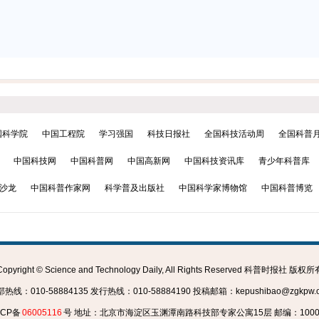
国科学院
中国工程院
学习强国
科技日报社
全国科技活动周
全国科普
中国科技网
中国科普网
中国高新网
中国科技资讯库
青少年科普库
沙龙
中国科普作家网
科学普及出版社
中国科学家博物馆
中国科普博览
Copyright © Science and Technology Daily, All Rights Reserved 科普时报社 版权所
热线：010-58884135 发行热线：010-58884190 投稿邮箱：kepushibao@zgkpw.or
ICP备
06005116
号 地址：北京市海淀区玉渊潭南路科技部专家公寓15层 邮编：1000