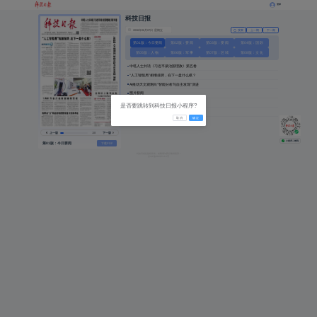
登录
科技日报
搜索
上一期
下一期
第01版：今日要闻
第02版：要 闻
第03版：要 闻
第04版：国 际
第05版：人 物
第06版：军 事
第07版：区 域
第08版：文 化
中塔人士共话《习近平谈治国理政》第五卷
“人工智能局”相继挂牌，在下一盘什么棋？
AI推动天文观测向“智能分析与自主发现”演进
图片新闻
沉陷区上绿电正长
是否要跳转到科技日报小程序?
1∶500万全月地质图编制完成
取 消
确 定
纯粹由“力”构成的物质胶球首次证实存在
上一版
1/8
下一版
小程序二维码
第01版：今日要闻
下载PDF
科技日报社版权所有，转载请与我们取得联系！
京ICP备
06005116
号