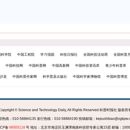
国科学院
中国工程院
学习强国
科技日报社
全国科技活动周
全国科普
中国科技网
中国科普网
中国高新网
中国科技资讯库
青少年科普库
沙龙
中国科普作家网
科学普及出版社
中国科学家博物馆
中国科普博览
Copyright © Science and Technology Daily, All Rights Reserved 科普时报社 版权所
热线：010-58884135 发行热线：010-58884190 投稿邮箱：kepushibao@zgkpw.or
ICP备
06005116
号 地址：北京市海淀区玉渊潭南路科技部专家公寓15层 邮编：1000