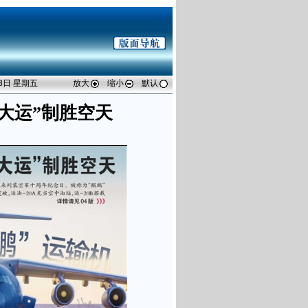
03日 星期五
放大
缩小
默认
大运”制胜空天