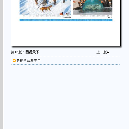
第16版：
图说天下
上一版
冬捕鱼跃迎丰年