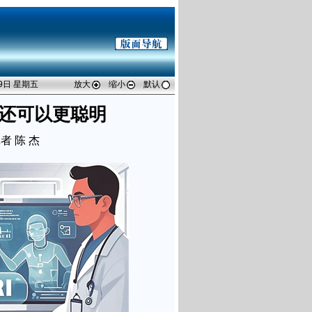
29日 星期五
放大
缩小
默认
I还可以更聪明
者 陈 杰