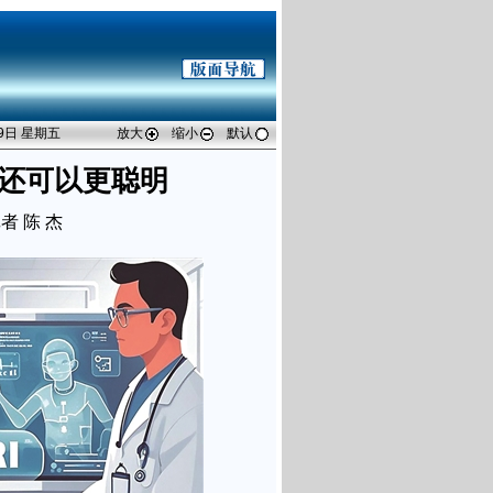
29日 星期五
放大
缩小
默认
I还可以更聪明
者 陈 杰