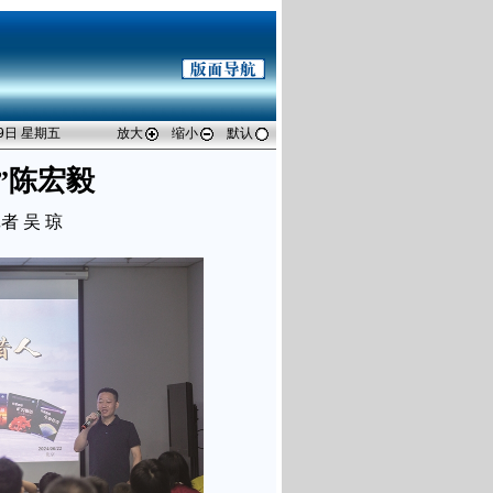
09日 星期五
放大
缩小
默认
”陈宏毅
者 吴 琼