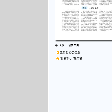
第14版：
传播空间
教育爱心公益赞
“陨石猎人”陈宏毅