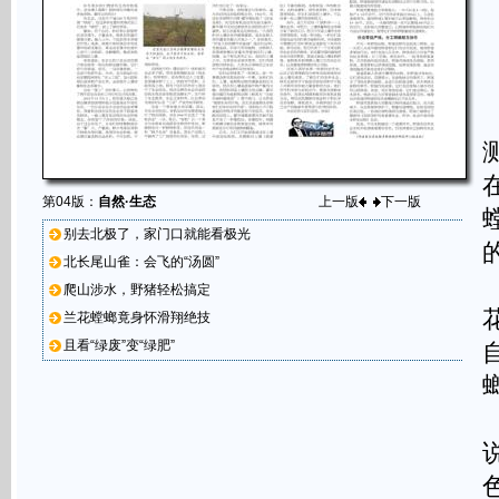
第04版：
自然·生态
上一版
下一版
别去北极了，家门口就能看极光
北长尾山雀：会飞的“汤圆”
爬山涉水，野猪轻松搞定
兰花螳螂竟身怀滑翔绝技
且看“绿废”变“绿肥”