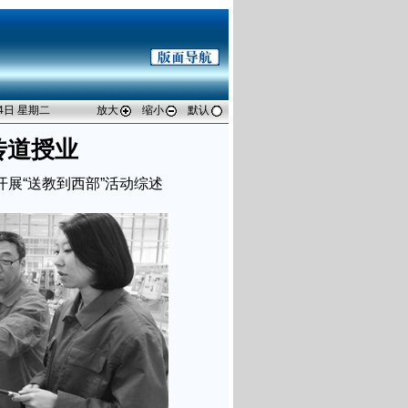
04日 星期二
放大
缩小
默认
传道授业
展“送教到西部”活动综述