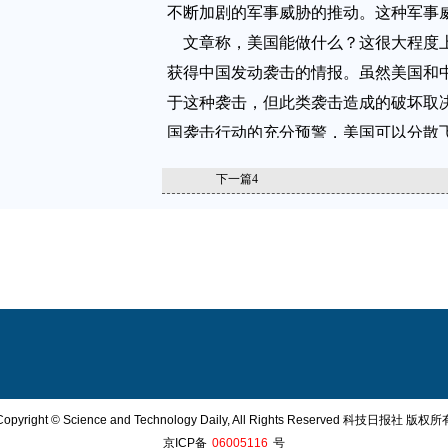
不断加剧的军事威胁的推动。这种军事
文章称，美国能做什么？这很大程度
获得中国发动袭击的情报。虽然美国和
于这种袭击，但此类袭击造成的破坏取
国袭击行动的充分预警，美国可以分散
支持设备，从而增加中国定点打击的难
下一篇
4
该报告的分析还涉及军种之间的竞争
军更依赖西太平洋的基地，尽管美国海
正如舒加特和冈萨雷斯指出的，航母可
精确打击，而固定的基地无法做到这一
参考消息网2017.7.12
Copyright © Science and Technology Daily, All Rights Reserved 科技日报社 版权所
京ICP备
06005116
号