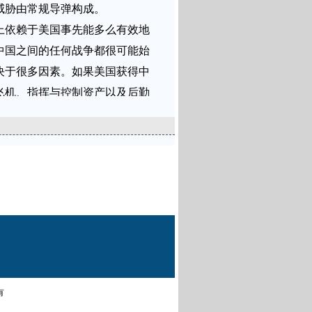
威胁由常规导弹构成。
上依赖于美国事先能多么有效地
中国之间的任何战争都很可能始
决于很多因素。如果美国获得中
飞机、指挥与控制资产以及后勤
度。
。美国空军和美国陆军比美国海
军也需要水上资产的很多支持。
以依赖速度和机动性以避免首发
点。
有