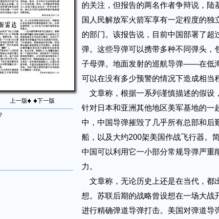
的关注，但报告的两名作者争辩说，陆
国人民解放军火箭军享有一定程度的独
的部门。该报告说，目前中国部署了超过
弹。这些导弹可以携带多种不同弹头，
子母弹。地面发射的巡航导弹——在低
可以在没有多少预警的情况下造成相当
文章称，根据一系列谨慎描述的假设
上一版
下一版
针对日本和亚洲其他地区美军基地的一
？
中，中国导弹摧毁了几乎所有总部和后
船，以及大约200架美国作战飞行器。
中国可以利用它一小部分常规导弹严重
力。
文章称，无论历史上还是在当代，都
想。苏联后期的战略曾设想在一场大战
进行精确弹道导弹打击。美国对弹道导